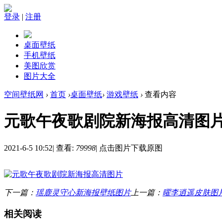
登录
|
注册
桌面壁纸
手机壁纸
美图欣赏
图片大全
空间壁纸网
›
首页
›
桌面壁纸
›
游戏壁纸
›
查看内容
元歌午夜歌剧院新海报高清图
2021-6-5 10:52
|
查看:
79998
|
点击图片下载原图
下一篇：
瑶鹿灵守心新海报壁纸图片
上一篇：
曜李逍遥皮肤图
相关阅读