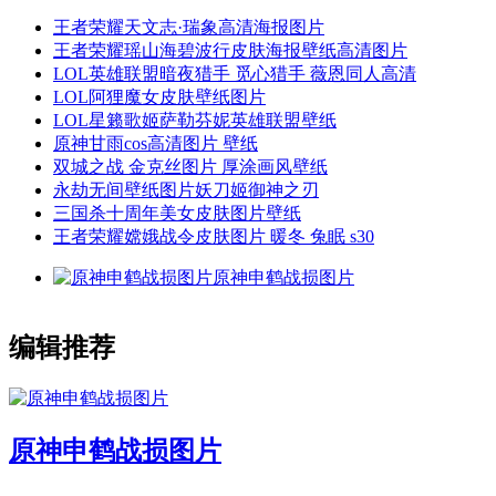
王者荣耀天文志·瑞象高清海报图片
王者荣耀瑶山海碧波行皮肤海报壁纸高清图片
LOL英雄联盟暗夜猎手 觅心猎手 薇恩同人高清
LOL阿狸魔女皮肤壁纸图片
LOL星籁歌姬萨勒芬妮英雄联盟壁纸
原神甘雨cos高清图片 壁纸
双城之战 金克丝图片 厚涂画风壁纸
永劫无间壁纸图片妖刀姬御神之刃
三国杀十周年美女皮肤图片壁纸
王者荣耀嫦娥战令皮肤图片 暖冬 兔眠 s30
原神申鹤战损图片
编辑推荐
原神申鹤战损图片