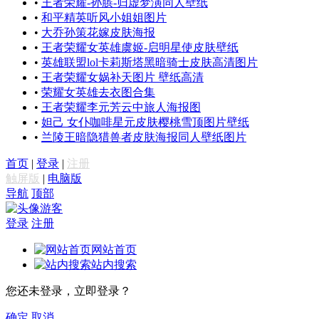
•
王者荣耀-孙膑-归虚梦演同人壁纸
•
和平精英听风小姐姐图片
•
大乔孙策花嫁皮肤海报
•
王者荣耀女英雄虞姬-启明星使皮肤壁纸
•
英雄联盟lol卡莉斯塔黑暗骑士皮肤高清图片
•
王者荣耀女娲补天图片 壁纸高清
•
荣耀女英雄去衣图合集
•
王者荣耀李元芳云中旅人海报图
•
妲己 女仆咖啡星元皮肤樱桃雪顶图片壁纸
•
兰陵王暗隐猎兽者皮肤海报同人壁纸图片
首页
|
登录
|
注册
触屏版
|
电脑版
导航
顶部
游客
登录
注册
网站首页
站内搜索
您还未登录，立即登录？
确定
取消