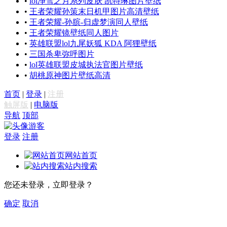
•
lol净雪之月系列皮肤 凯特琳图片壁纸
•
王者荣耀孙策末日机甲图片高清壁纸
•
王者荣耀-孙膑-归虚梦演同人壁纸
•
王者荣耀镜壁纸同人图片
•
英雄联盟lol九尾妖狐 KDA 阿狸壁纸
•
三国杀卑弥呼图片
•
lol英雄联盟皮城执法官图片壁纸
•
胡桃原神图片壁纸高清
首页
|
登录
|
注册
触屏版
|
电脑版
导航
顶部
游客
登录
注册
网站首页
站内搜索
您还未登录，立即登录？
确定
取消