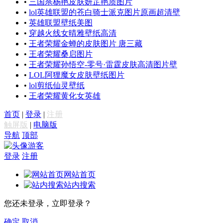
•
三国杀杨艳皮肤妍芷艳质图片
•
lol英雄联盟的苍白骑士派克图片原画超清壁
•
英雄联盟壁纸美图
•
穿越火线女晴雅壁纸高清
•
王者荣耀金蝉的皮肤图片 唐三藏
•
王者荣耀桑启图片
•
王者荣耀孙悟空-零号·雷霆皮肤高清图片壁
•
LOL阿狸魔女皮肤壁纸图片
•
lol剪纸仙灵壁纸
•
王者荣耀黄化女英雄
首页
|
登录
|
注册
触屏版
|
电脑版
导航
顶部
游客
登录
注册
网站首页
站内搜索
您还未登录，立即登录？
确定
取消