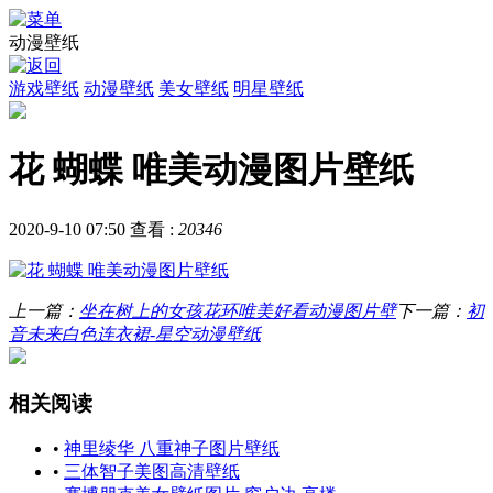
动漫壁纸
游戏壁纸
动漫壁纸
美女壁纸
明星壁纸
花 蝴蝶 唯美动漫图片壁纸
2020-9-10 07:50
查看 :
20346
上一篇：
坐在树上的女孩花环唯美好看动漫图片壁
下一篇：
初
音未来白色连衣裙-星空动漫壁纸
相关阅读
•
神里绫华 八重神子图片壁纸
•
三体智子美图高清壁纸