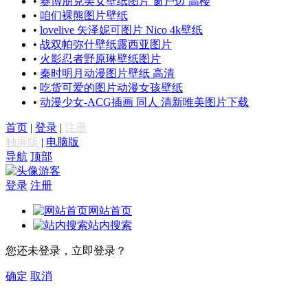
•
赛博朋克美女壁纸图片 窗户边 高楼
•
咱们裸熊图片壁纸
•
lovelive 矢泽妮可图片 Nico 4k壁纸
•
战双帕弥什壁纸露西亚图片
•
火影忍者野原琳壁纸图片
•
秦时明月动漫图片壁纸 高清
•
吃货可爱的图片动漫女孩壁纸
•
动漫少女-ACG插画 同人 清新唯美图片下载
首页
|
登录
|
注册
触屏版
|
电脑版
导航
顶部
游客
登录
注册
网站首页
站内搜索
您还未登录，立即登录？
确定
取消