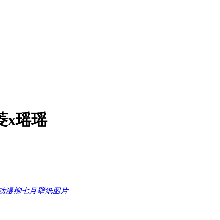
菱x瑶瑶
 动漫柳七月壁纸图片