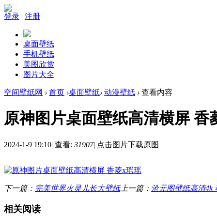
登录
|
注册
桌面壁纸
手机壁纸
美图欣赏
图片大全
空间壁纸网
›
首页
›
桌面壁纸
›
动漫壁纸
›
查看内容
原神图片桌面壁纸高清横屏 香
2024-1-9 19:10
|
查看:
31907
|
点击图片下载原图
下一篇：
完美世界火灵儿长大壁纸
上一篇：
沧元图壁纸高清4k
相关阅读