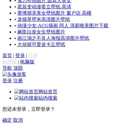
•
鬼刀壁纸图片 面具人美女
•
星辰变动漫姜立壁纸 高清
•
赛博朋克美女壁纸图片 窗户边 高楼
•
龙猫草壁米高清图片壁纸
•
动漫少女-ACG插画 同人 清新唯美图片下载
•
麻匪白发女生壁纸图片
•
画江湖之不良人海报高清图片壁纸
•
大侦探可爱皮卡丘壁纸
首页
|
登录
|
注册
触屏版
|
电脑版
导航
顶部
游客
登录
注册
网站首页
站内搜索
您还未登录，立即登录？
确定
取消