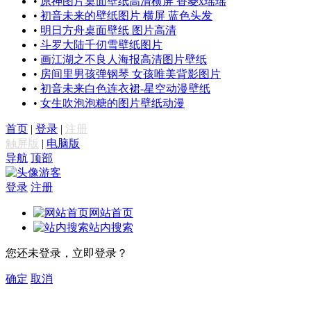
•
原神图片桌面壁纸高清横屏 香菱x瑶瑶
•
初音未来的壁纸图片 横屏 蓝色头发
•
明日方舟桌面壁纸 图片高清
•
斗罗大陆千仞雪壁纸图片
•
画江湖之不良人海报高清图片壁纸
•
房间里男孩弹钢琴 女孩唯美背影图片
•
初音未来白色连衣裙-星空动漫壁纸
•
女生吹泡泡糖的图片壁纸动漫
首页
|
登录
|
注册
触屏版
|
电脑版
导航
顶部
游客
登录
注册
网站首页
站内搜索
您还未登录，立即登录？
确定
取消