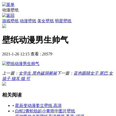
动漫壁纸
游戏壁纸
动漫壁纸
美女壁纸
明星壁纸
壁纸动漫男生帅气
2021-1-26 12:15
查看 :
20579
上一篇：
女学生 黑色破洞裤袜
下一篇：
蓝色眼睛女子 尾巴 女
孩子 猫耳 猫 可
相关阅读
•
星辰变动漫姜立壁纸 高清
•
白蛇2青蛇劫起小青雨中图片壁纸