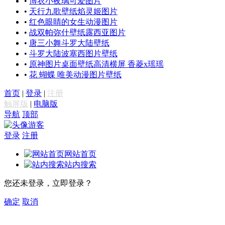
•
博衣小夜璃可爱图片
•
天行九歌壁纸焰灵姬图片
•
红色眼睛的女生动漫图片
•
战双帕弥什壁纸露西亚图片
•
唐三小舞斗罗大陆壁纸
•
斗罗大陆波塞西图片壁纸
•
原神图片桌面壁纸高清横屏 香菱x瑶瑶
•
花 蝴蝶 唯美动漫图片壁纸
首页
|
登录
|
注册
触屏版
|
电脑版
导航
顶部
游客
登录
注册
网站首页
站内搜索
您还未登录，立即登录？
确定
取消