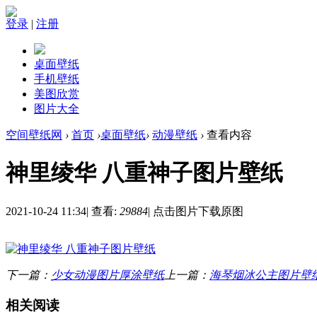
登录
|
注册
桌面壁纸
手机壁纸
美图欣赏
图片大全
空间壁纸网
›
首页
›
桌面壁纸
›
动漫壁纸
›
查看内容
神里绫华 八重神子图片壁纸
2021-10-24 11:34
|
查看:
29884
|
点击图片下载原图
下一篇：
少女动漫图片厚涂壁纸
上一篇：
海琴烟冰公主图片壁
相关阅读