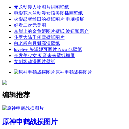
元龙动漫人物图片拼图壁纸
电影花木兰动漫女孩美图插画壁纸
火影忍者雏田的壁纸图片 电脑横屏
好看二次元美图
悬崖上的金鱼姬图片壁纸 波妞和宗介
斗罗大陆千仞雪壁纸图片
白老板白月魁高清壁纸
lovelive 矢泽妮可图片 Nico 4k壁纸
长发美少女 初音未来壁纸横屏
女剑客动漫图片壁纸
原神申鹤战损图片
编辑推荐
原神申鹤战损图片