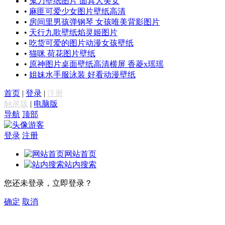
•
鬼刀壁纸图片 面具人美女
•
麻匪可爱少女图片壁纸高清
•
房间里男孩弹钢琴 女孩唯美背影图片
•
天行九歌壁纸焰灵姬图片
•
吃货可爱的图片动漫女孩壁纸
•
猫咪 荷花图片壁纸
•
原神图片桌面壁纸高清横屏 香菱x瑶瑶
•
姐妹水手服泳装 好看动漫壁纸
首页
|
登录
|
注册
触屏版
|
电脑版
导航
顶部
游客
登录
注册
网站首页
站内搜索
您还未登录，立即登录？
确定
取消