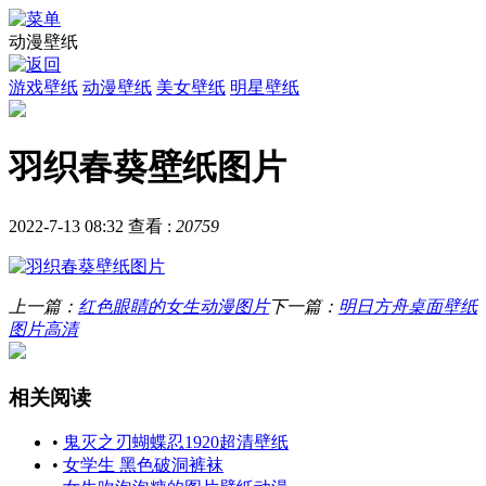
动漫壁纸
游戏壁纸
动漫壁纸
美女壁纸
明星壁纸
羽织春葵壁纸图片
2022-7-13 08:32
查看 :
20759
上一篇：
红色眼睛的女生动漫图片
下一篇：
明日方舟桌面壁纸
图片高清
相关阅读
•
鬼灭之刃蝴蝶忍1920超清壁纸
•
女学生 黑色破洞裤袜