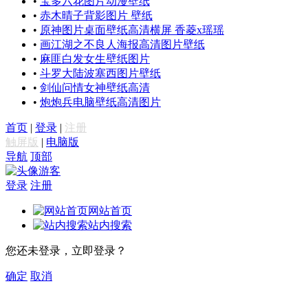
•
宝多六花图片动漫壁纸
•
赤木晴子背影图片 壁纸
•
原神图片桌面壁纸高清横屏 香菱x瑶瑶
•
画江湖之不良人海报高清图片壁纸
•
麻匪白发女生壁纸图片
•
斗罗大陆波塞西图片壁纸
•
剑仙问情女神壁纸高清
•
炮炮兵电脑壁纸高清图片
首页
|
登录
|
注册
触屏版
|
电脑版
导航
顶部
游客
登录
注册
网站首页
站内搜索
您还未登录，立即登录？
确定
取消