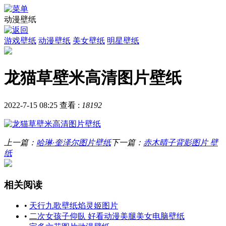
动漫壁纸
游戏壁纸
动漫壁纸
美女壁纸
明星壁纸
龙猫草壁米高清图片壁纸
2022-7-15 08:25
查看 :
18192
上一篇：
哈琳·奎泽尔图片壁纸
下一篇：
赤木晴子背影图片 壁
纸
相关阅读
•
天行九歌壁纸焰灵姬图片
•
二次女孩子仰臥 好看动漫美腿美女电脑壁纸