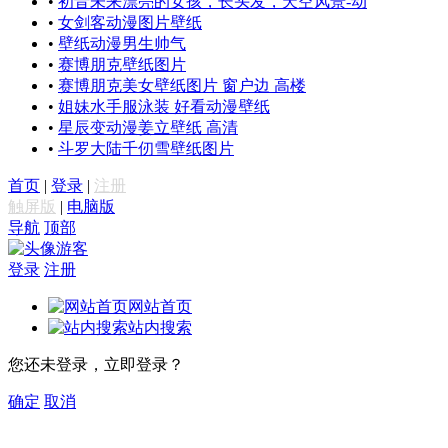
•
初音未来漂亮的女孩，长头发，天空风景-动
•
女剑客动漫图片壁纸
•
壁纸动漫男生帅气
•
赛博朋克壁纸图片
•
赛博朋克美女壁纸图片 窗户边 高楼
•
姐妹水手服泳装 好看动漫壁纸
•
星辰变动漫姜立壁纸 高清
•
斗罗大陆千仞雪壁纸图片
首页
|
登录
|
注册
触屏版
|
电脑版
导航
顶部
游客
登录
注册
网站首页
站内搜索
您还未登录，立即登录？
确定
取消