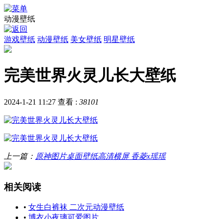
动漫壁纸
游戏壁纸
动漫壁纸
美女壁纸
明星壁纸
完美世界火灵儿长大壁纸
2024-1-21 11:27
查看 :
38101
上一篇：
原神图片桌面壁纸高清横屏 香菱x瑶瑶
相关阅读
•
女生白裤袜 二次元动漫壁纸
•
博衣小夜璃可爱图片